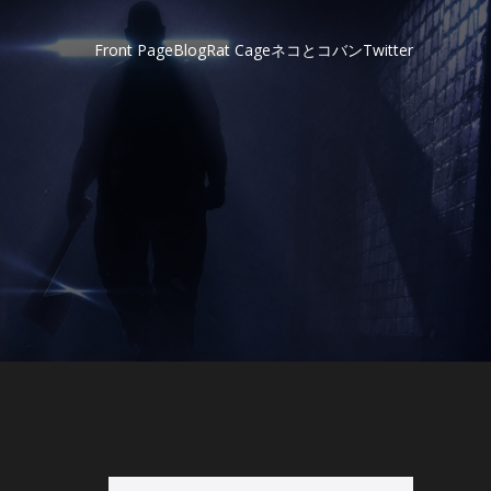
Front Page
Blog
Rat Cage
ネコとコバン
Twitter